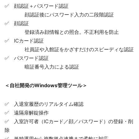
✅ 顔認証＋パスワード認証
顔認証後にパスワード入力の二段階認証
✅ 顔認証
登録済み顔情報との照合。不正利用を防止
✅ ICカード認証
社員証や入館証をかざすだけのスピーディな認証
✅ パスワード認証
暗証番号入力による認証
＜自社開発のWindows管理ツール＞
✅ 入退室履歴のリアルタイム確認
✅ 遠隔扉解錠操作
✅ 入室許可者（ICカード／顔／パスワード）の登録・削
除
✅ 単独運用から複数拠点連携まで柔軟に対応